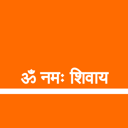
ॐ नमः शिवाय